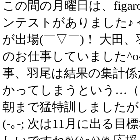
この間の月曜日は、fig
ンテストがありました♪
が出場(￣▽￣)！ 大田
のお仕事していました^o
事、羽尾は結果の集計係
かってしまうという…（
朝まで猛特訓しましたが
(-｡-; 次は11月に出