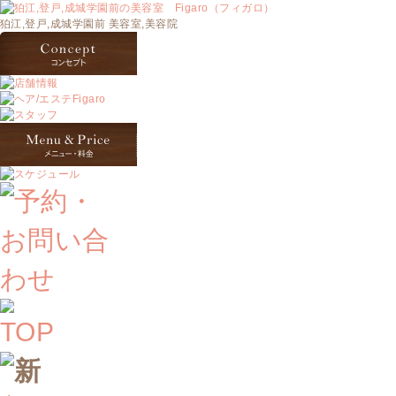
狛江,登戸,成城学園前 美容室,美容院