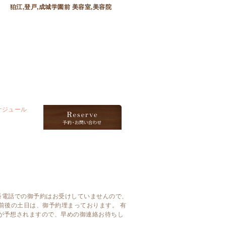
狛江,登戸,成城学園前 美容室,美容院
番電話での御予約はお受けしていませんので、
み前後の土日は、御予約埋まっております。 有
が予想されますので、早めの御連絡お待ちし