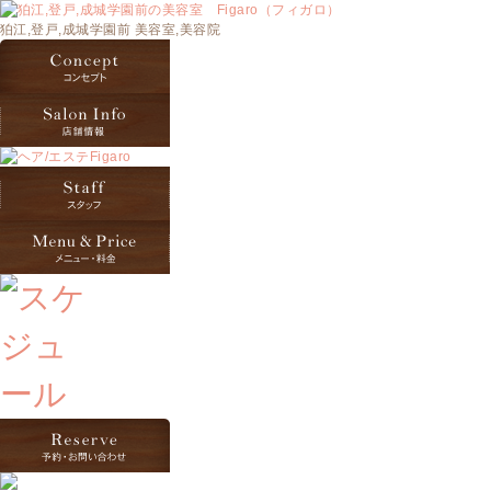
狛江,登戸,成城学園前 美容室,美容院