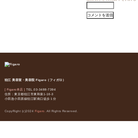
狛江 美容室・美容院 Figaro（フィガロ）
[ Figaro本店 ]
TEL.03-3488-7394
住所：東京都狛江市東和泉1-16-3
小田急小田原線狛江駅南口徒歩１分
CopyRight (c)2024
Figaro.
All Rights Reserved.