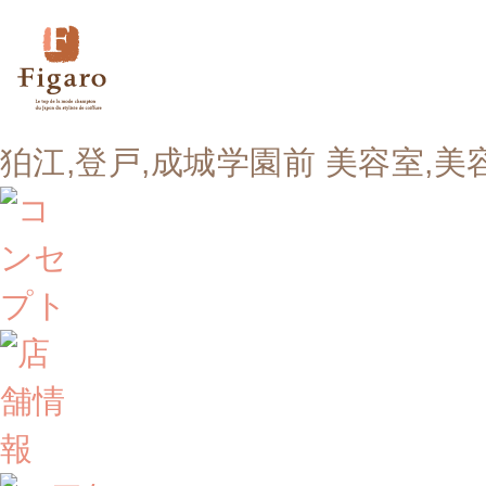
狛江,登戸,成城学園前 美容室,美