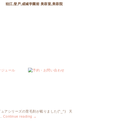
狛江,登戸,成城学園前 美容室,美容院
ュアシリーズの育毛剤が載りました(^_^) 天
…
Continue reading
→