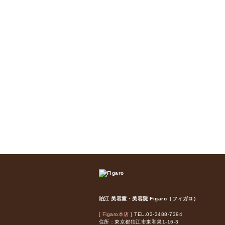
狛江 美容室・美容院 Figaro（フィガロ）
[ Figaro本店 ]
TEL.03-3488-7394
住所：東京都狛江市東和泉1-16-3