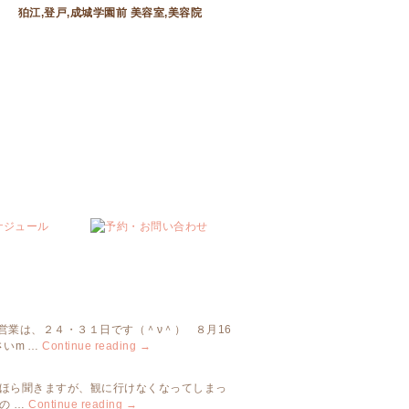
狛江,登戸,成城学園前 美容室,美容院
営業は、２４・３１日です（＾ν＾） ８月16
いm …
Continue reading
→
らほら聞きますが、観に行けなくなってしまっ
の …
Continue reading
→