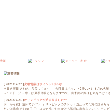
[ 2021/07/27 ]
火曜営業はポイント2倍day♪
本日火曜日ですが、営業してます！ 火曜日はポイント2倍day！ ８月の火曜
～１８日（月～水）は夏季休暇となりますので、御予約の際はお気をつけ下さ
[ 2021/07/21 ]
オリンピックが始まりました〜
明日から祝日連休です(^^) オリンピックのチケット当たってた方の話をち
たのは残念ですね( T_T) コロナ禍でお出かけも気軽に出来ないので、テレビ