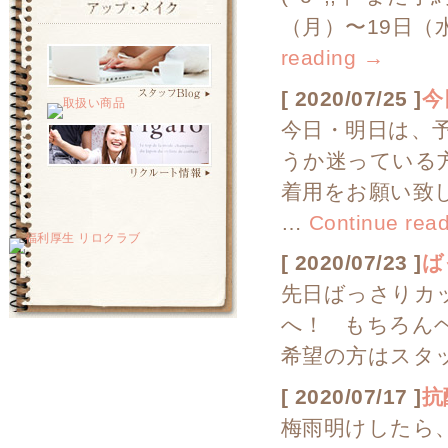
（月）〜19日（
reading
→
[ 2020/07/25 ]
今
今日・明日は、予
うか迷っている方
着用をお願い致し
…
Continue rea
[ 2020/07/23 ]
ば
先日ばっさりカ
へ！ もちろんヘ
希望の方はスタ
[ 2020/07/17 ]
抗
梅雨明けしたら